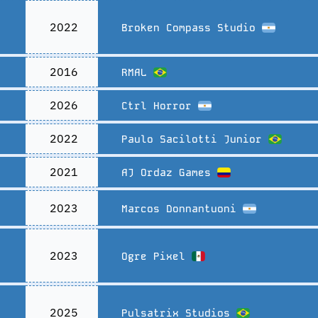
2022
Broken Compass Studio
2016
RMAL
2026
Ctrl Horror
2022
Paulo Sacilotti Junior
2021
AJ Ordaz Games
2023
Marcos Donnantuoni
2023
Ogre Pixel
2025
Pulsatrix Studios