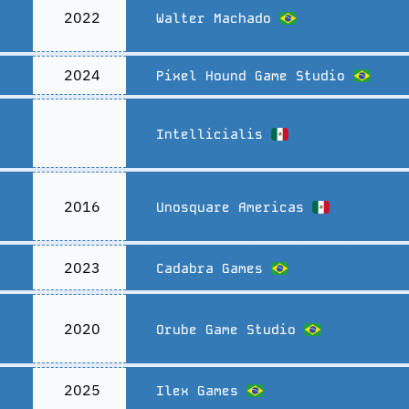
2022
Walter Machado
2024
Pixel Hound Game Studio
Intellicialis
2016
Unosquare Americas
2023
Cadabra Games
2020
Orube Game Studio
2025
Ilex Games