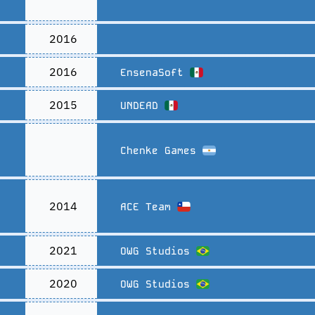
2016
2016
EnsenaSoft
2015
UNDEAD
Chenke Games
2014
ACE Team
2021
OWG Studios
2020
OWG Studios