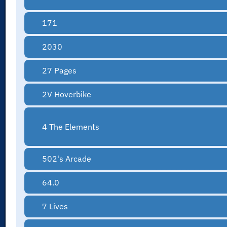
171
2030
27 Pages
2V Hoverbike
4 The Elements
502's Arcade
64.0
7 Lives