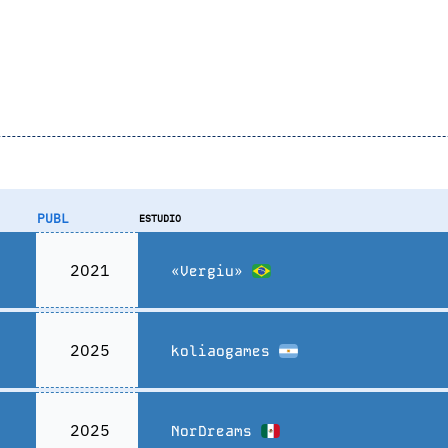
PUBL
ESTUDIO
2021
«Vergiu»
2025
koliaogames
2025
NorDreams