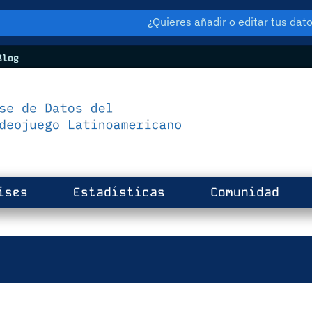
¿Quieres añadir o editar tus da
log
ises
Estadísticas
Comunidad