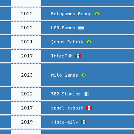
2022
Betagames Group
2022
LFR Games
2021
Jonas Patrik
2017
InterTUM
2023
Mito Games
2022
502 Studios
2017
rebel rabbit
2019
«jota-gil»