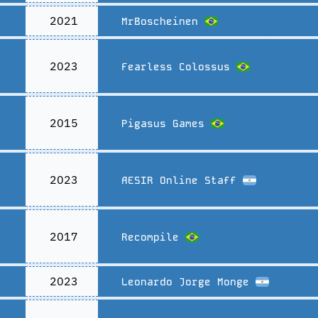
2021
MrBoscheinen
2023
Fearless Colossus
2015
Pigasus Games
2023
AESIR Online Staff
2017
Recompile
2023
Leonardo Jorge Monge