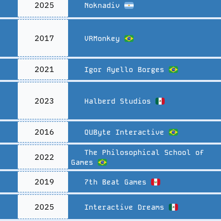
2025
Noknadiv
2017
VRMonkey
2021
Igor Ayello Borges
2023
Halberd Studios
2016
QUByte Interactive
The Philosophical School of
2022
Games
2019
7th Beat Games
2025
Interactive Dreams