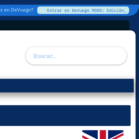
tos en DeVuego?
Entrar en DeVuego MODO: Edición_