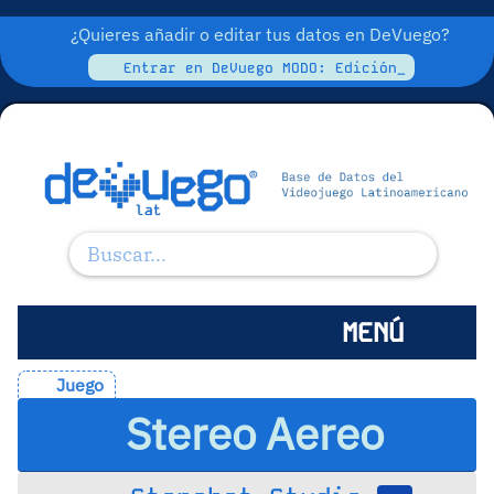
¿Quieres añadir o editar tus datos en DeVuego?
Entrar en DeVuego MODO: Edición_
MENÚ
Juego
Stereo Aereo