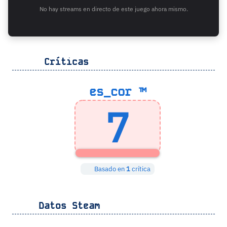
No hay streams en directo de este juego ahora mismo.
Críticas
es_cor ™
7
Basado en
1
crítica
Datos Steam