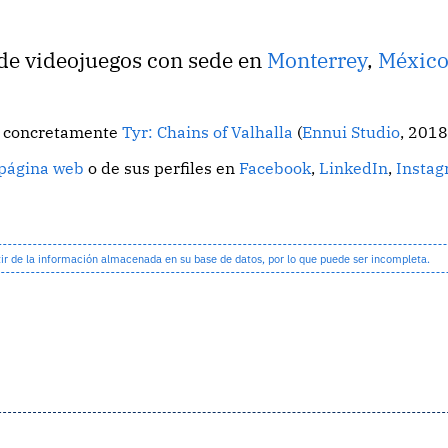
 de videojuegos con sede en
Monterrey
,
Méxic
o, concretamente
Tyr: Chains of Valhalla
(
Ennui Studio
, 2018
 página web
o de sus perfiles en
Facebook
,
LinkedIn
,
Insta
 de la información almacenada en su base de datos, por lo que puede ser incompleta.