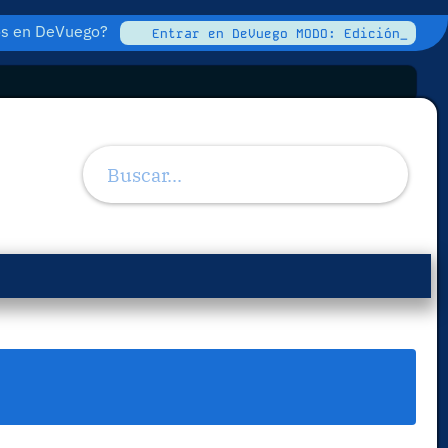
tos en DeVuego?
Entrar en DeVuego MODO: Edición_