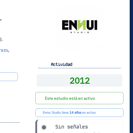
o
,
).
gram
,
Actividad
2012
Este estudio está en activo
Ennui Studio lleva
14 años
en activo
Sin señales