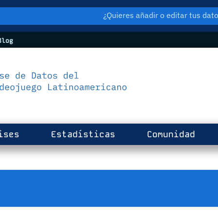
¿Quieres añadir o editar tus da
log
ises
Estadísticas
Comunidad