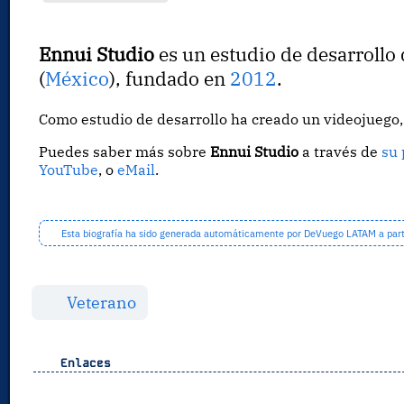
Ennui Studio
es un estudio de desarrollo
(
México
), fundado en
2012
.
Como estudio de desarrollo ha creado un videojueg
Puedes saber más sobre
Ennui Studio
a través de
su
YouTube
, o
eMail
.
Esta biografía ha sido generada automáticamente por DeVuego LATAM a partir
Veterano
Enlaces