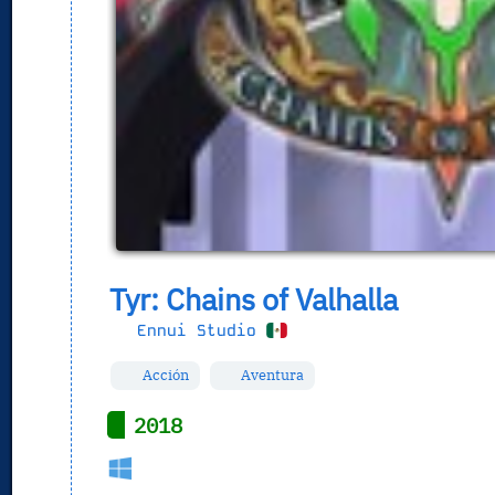
Tyr: Chains of Valhalla
Ennui Studio
Acción
Aventura
2018