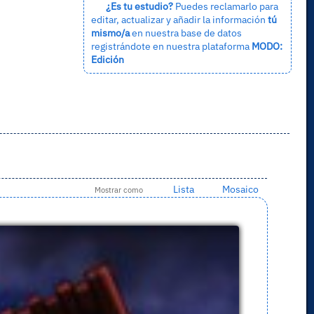
¿Es tu estudio?
Puedes reclamarlo para
editar, actualizar y añadir la información
tú
mismo/a
en nuestra base de datos
registrándote en nuestra plataforma
MODO:
Edición
Lista
Mosaico
Mostrar como