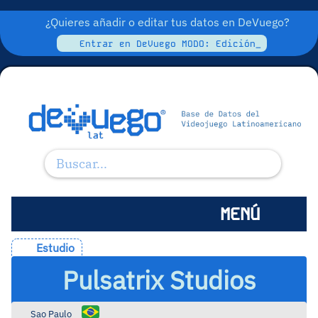
¿Quieres añadir o editar tus datos en DeVuego?
Entrar en DeVuego MODO: Edición_
MENÚ
Estudio
Pulsatrix Studios
Sao Paulo