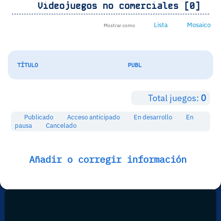
Videojuegos no comerciales [0]
Lista
Mosaico
Mostrar como
TÍTULO
PUBL
Total juegos:
0
Publicado
Acceso anticipado
En desarrollo
En
pausa
Cancelado
Añadir o corregir información