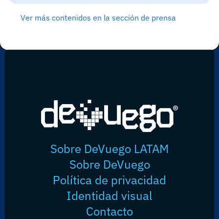
Ver más contenidos en la sección de prensa
Sobre DeVuego LATAM
Sobre DeVuego
Política de privacidad
Identidad visual
Contacto