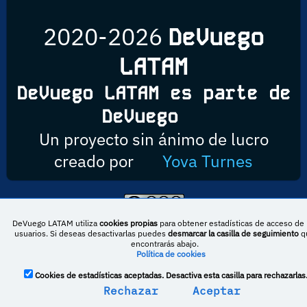
2020-2026
DeVuego
LATAM
DeVuego LATAM es parte de
DeVuego
Un proyecto sin ánimo de lucro
creado por
Yova Turnes
Esta obra está bajo una licencia de Creative Commons Reconocimiento-
DeVuego LATAM utiliza
cookies propias
para obtener estadísticas de acceso de 
NoComercial-CompartirIgual 4.0 Internacional
usuarios. Si deseas desactivarlas puedes
desmarcar la casilla de seguimiento
q
encontrarás abajo.
Política de cookies
DeVuego España
DeVuego LATAM
Cookies de estadísticas aceptadas. Desactiva esta casilla para rechazarlas
Rechazar
Aceptar
DeVuego Portugal