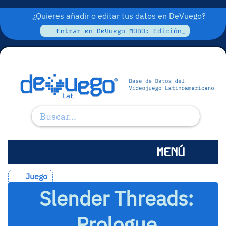
¿Quieres añadir o editar tus datos en DeVuego?
Entrar en DeVuego MODO: Edición_
MENÚ
Juego
Slender Threads:
Prologue