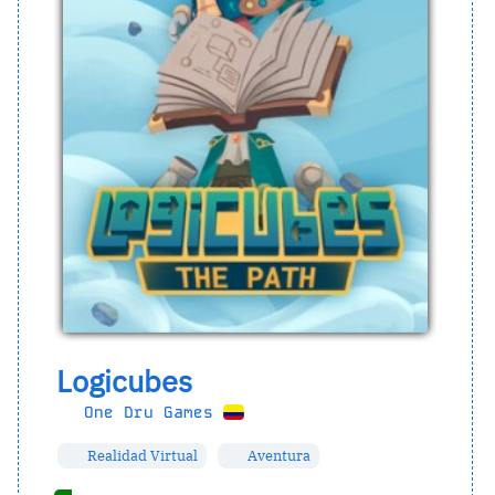
Logicubes
One Dru Games
Realidad Virtual
Aventura