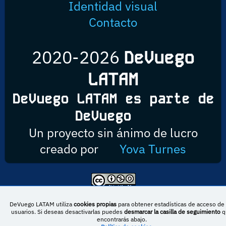
Identidad visual
Contacto
2020-2026
DeVuego
LATAM
DeVuego LATAM es parte de
DeVuego
Un proyecto sin ánimo de lucro
creado por
Yova Turnes
Esta obra está bajo una licencia de Creative Commons Reconocimiento-
NoComercial-CompartirIgual 4.0 Internacional
DeVuego LATAM utiliza
cookies propias
para obtener estadísticas de acceso de 
usuarios. Si deseas desactivarlas puedes
desmarcar la casilla de seguimiento
q
encontrarás abajo.