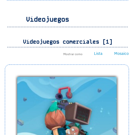
Videojuegos
Videojuegos comerciales [1]
Lista
Mosaico
Mostrar como