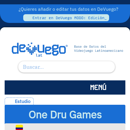
¿Quieres añadir o editar tus datos en DeVuego?
Entrar en DeVuego MODO: Edición_
MENÚ
Estudio
One Dru Games