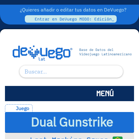
¿Quieres añadir o editar tus datos en DeVuego?
Entrar en DeVuego MODO: Edición_
MENÚ
Juego
Dual Gunstrike