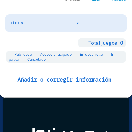
TÍTULO
PUBL
Total juegos:
0
Publicado
Acceso anticipado
En desarrollo
En
pausa
Cancelado
Añadir o corregir información