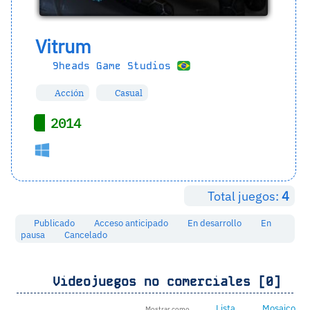
Vitrum
9heads Game Studios
Acción
Casual
2014
Total juegos:
4
Publicado
Acceso anticipado
En desarrollo
En
pausa
Cancelado
Videojuegos no comerciales [0]
Lista
Mosaico
Mostrar como