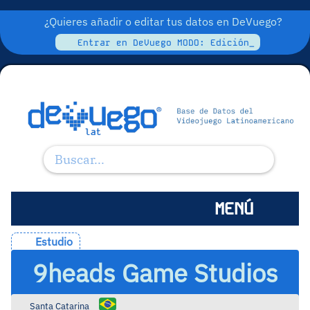
¿Quieres añadir o editar tus datos en DeVuego?
Entrar en DeVuego MODO: Edición_
MENÚ
Estudio
9heads Game Studios
Santa Catarina