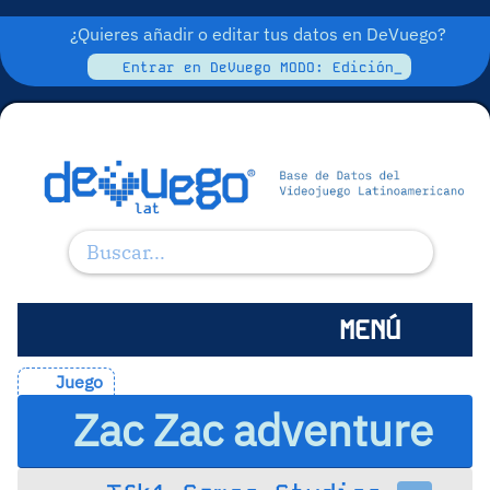
¿Quieres añadir o editar tus datos en DeVuego?
Entrar en DeVuego MODO: Edición_
MENÚ
Juego
Zac Zac adventure