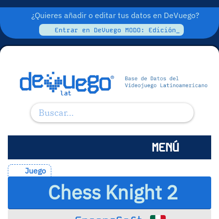
¿Quieres añadir o editar tus datos en DeVuego?
Entrar en DeVuego MODO: Edición_
MENÚ
Juego
Chess Knight 2