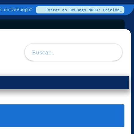
tos en DeVuego?
Entrar en DeVuego MODO: Edición_