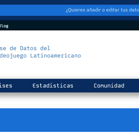
¿Quieres añadir o editar tus da
log
ises
Estadísticas
Comunidad