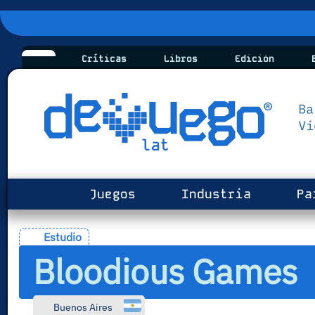
Críticas
Libros
Edición
B
Juegos
Industria
Pa
Estudio
Bloodious Games
Buenos Aires