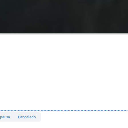
 pausa
Cancelado