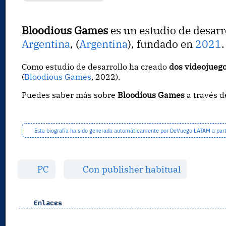
Bloodious Games
es un estudio de desarr
Argentina
, (
Argentina
), fundado en
2021
.
Como estudio de desarrollo ha creado
dos videojueg
(
Bloodious Games
, 2022).
Puedes saber más sobre
Bloodious Games
a través 
Esta biografía ha sido generada automáticamente por DeVuego LATAM a partir
PC
Con publisher habitual
Enlaces