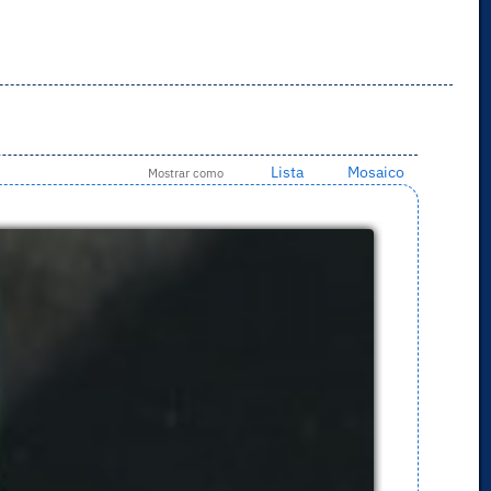
Lista
Mosaico
Mostrar como