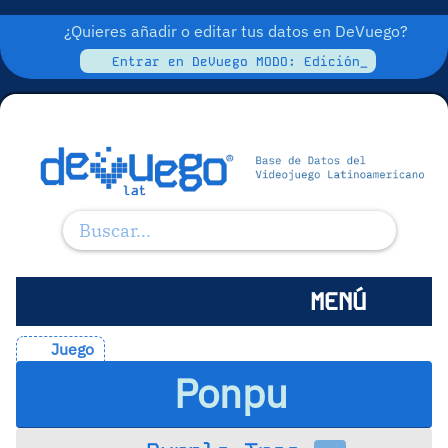
¿Quieres añadir o editar tus datos en DeVuego?
Entrar en DeVuego MODO: Edición_
MENÚ
Juego
Ponpu