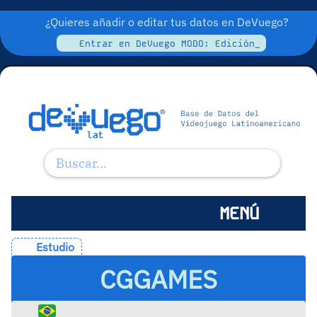
¿Quieres añadir o editar tus datos en DeVuego?
Entrar en DeVuego MODO: Edición_
MENÚ
Estudio
CGGAMES