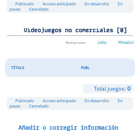
Publicado
Acceso anticipado
En desarrollo
En
pausa
Cancelado
Videojuegos no comerciales [0]
Lista
Mosaico
Mostrar como
TÍTULO
PUBL
Total juegos:
0
Publicado
Acceso anticipado
En desarrollo
En
pausa
Cancelado
Añadir o corregir información