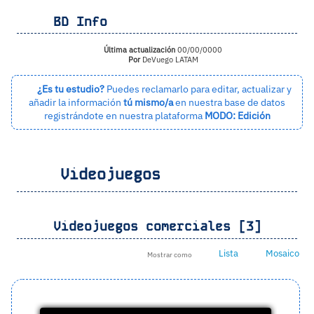
BD Info
Última actualización
00/00/0000
Por
DeVuego LATAM
¿Es tu estudio?
Puedes reclamarlo para editar, actualizar y
añadir la información
tú mismo/a
en nuestra base de datos
registrándote en nuestra plataforma
MODO: Edición
Videojuegos
Videojuegos comerciales [3]
Lista
Mosaico
Mostrar como