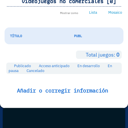
Videojuegos no comerciales [0]
Lista
Mosaico
Mostrar como
TÍTULO
PUBL
Total juegos:
0
Publicado
Acceso anticipado
En desarrollo
En
pausa
Cancelado
Añadir o corregir información