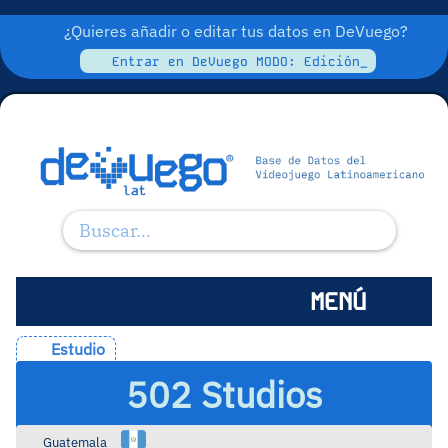
¿Quieres añadir o editar tus datos en DeVuego?
Entrar en DeVuego MODO: Edición_
MENÚ
Estudio
502 Studios
Guatemala