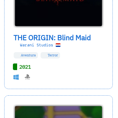
THE ORIGIN: Blind Maid
Waraní Studios
Aventura
Terror
2021