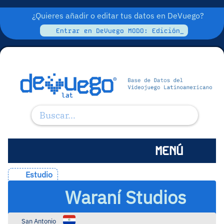
¿Quieres añadir o editar tus datos en DeVuego?
Entrar en DeVuego MODO: Edición_
MENÚ
Estudio
Waraní Studios
San Antonio