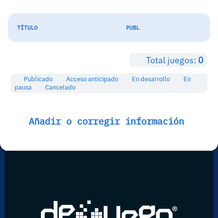
TÍTULO
PUBL
Total juegos:
0
Publicado
Acceso anticipado
En desarrollo
En
pausa
Cancelado
Añadir o corregir información