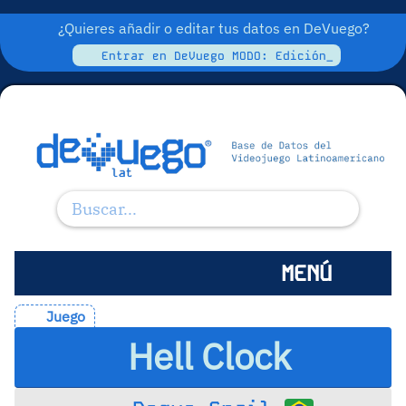
¿Quieres añadir o editar tus datos en DeVuego?
Entrar en DeVuego MODO: Edición_
MENÚ
Juego
Hell Clock