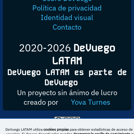
Política de privacidad
Identidad visual
Contacto
2020-2026
DeVuego
LATAM
DeVuego LATAM es parte de
DeVuego
Un proyecto sin ánimo de lucro
creado por
Yova Turnes
Esta obra está bajo una licencia de Creative Commons Reconocimiento-
DeVuego LATAM utiliza
cookies propias
para obtener estadísticas de acceso de 
NoComercial-CompartirIgual 4.0 Internacional
usuarios. Si deseas desactivarlas puedes
desmarcar la casilla de seguimiento
q