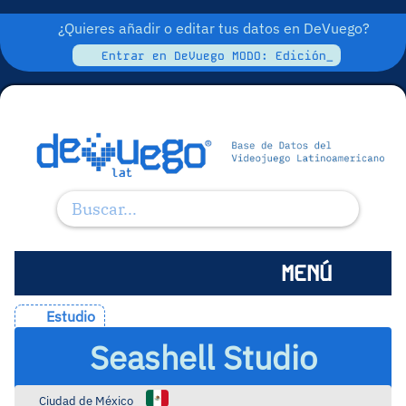
¿Quieres añadir o editar tus datos en DeVuego?
Entrar en DeVuego MODO: Edición_
MENÚ
Estudio
Seashell Studio
Ciudad de México