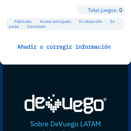
Total juegos:
0
Publicado
Acceso anticipado
En desarrollo
En
pausa
Cancelado
Añadir o corregir información
Sobre DeVuego LATAM