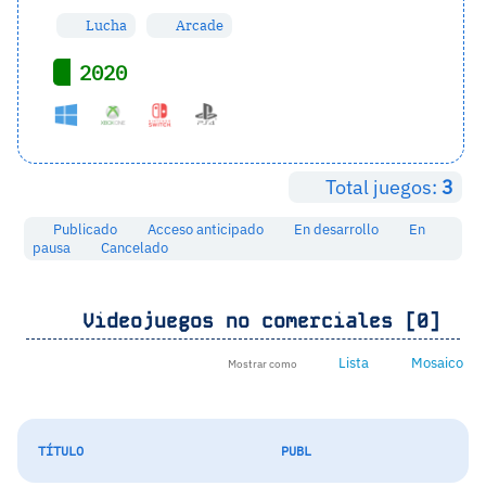
Lucha
Arcade
2020
Total juegos:
3
Publicado
Acceso anticipado
En desarrollo
En
pausa
Cancelado
Videojuegos no comerciales [0]
Lista
Mosaico
Mostrar como
TÍTULO
PUBL