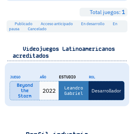
Total juegos:
1
Publicado
Acceso anticipado
En desarrollo
En
pausa
Cancelado
Videojuegos Latinoamericanos
acreditados
ESTUDIO
JUEGO
AÑO
ROL
Beyond
Leandro
2022
Desarrollador
the
Gabriel
Storm