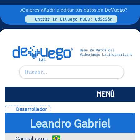
¿Quieres añadir o editar tus datos en DeVuego?
Entrar en DeVuego MODO: Edición_
MENÚ
Desarrollador
Leandro Gabriel
Cacoal
(
Brasil
)