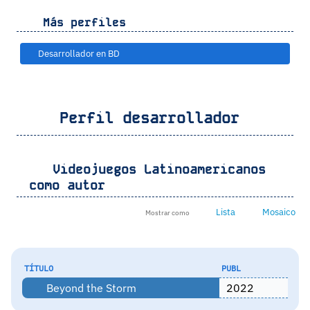
Más perfiles
Desarrollador en BD
Perfil desarrollador
Videojuegos Latinoamericanos
como autor
Lista
Mosaico
Mostrar como
TÍTULO
PUBL
Beyond the Storm
2022