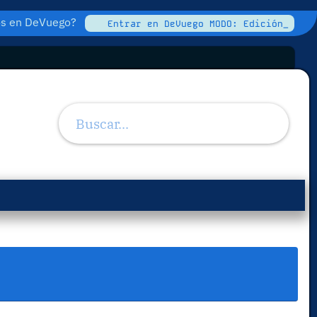
tos en DeVuego?
Entrar en DeVuego MODO: Edición_