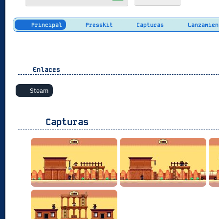
Principal
Presskit
Capturas
Lanzamien
Enlaces
Steam
Capturas