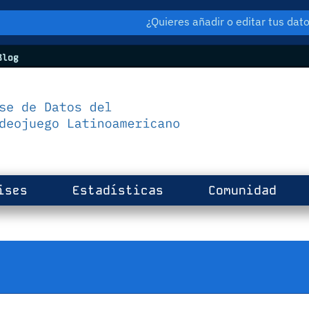
¿Quieres añadir o editar tus da
log
ises
Estadísticas
Comunidad