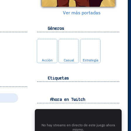
Ver más portadas
Géneros
Acción
Casual
Estrategia
Etiquetas
Ahora en Twitch
No hay streams en directo de este juego ahora
mismo.