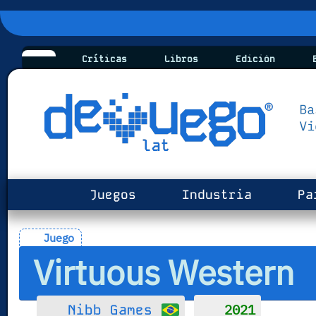
Críticas
Libros
Edición
B
Juegos
Industria
Pa
Juego
Virtuous Western
2021
Nibb Games