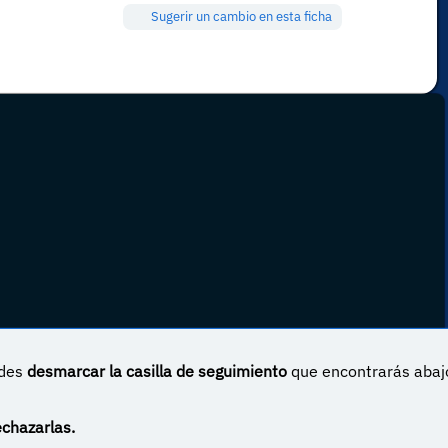
Sugerir un cambio en esta ficha
edes
desmarcar la casilla de seguimiento
que encontrarás abaj
 Internacional
echazarlas.