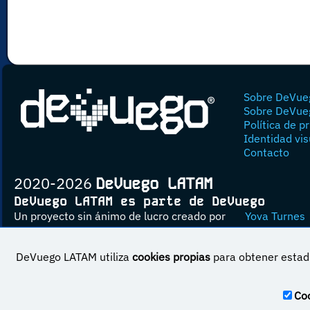
Sobre DeVue
Sobre DeVue
Política de p
Identidad vis
Contacto
2020-2026
DeVuego LATAM
DeVuego LATAM es parte de DeVuego
Un proyecto sin ánimo de lucro creado por
Yova Turnes
DeVuego LATAM utiliza
cookies propias
para obtener estadí
Esta obra est
Coo