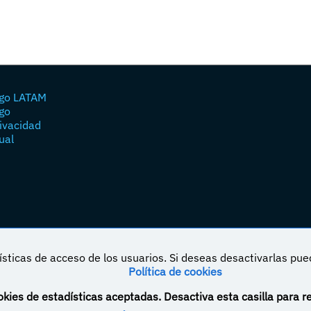
go LATAM
go
rivacidad
ual
sticas de acceso de los usuarios. Si deseas desactivarlas pu
Política de cookies
á bajo una licencia de Creative Commons Reconocimiento-NoComercial-CompartirIgual 4.0
kies de estadísticas aceptadas. Desactiva esta casilla para r