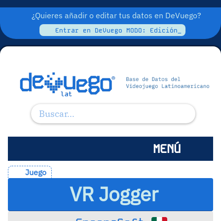
¿Quieres añadir o editar tus datos en DeVuego?
Entrar en DeVuego MODO: Edición_
MENÚ
Juego
VR Jogger