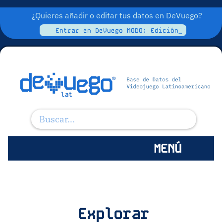
¿Quieres añadir o editar tus datos en DeVuego?
Entrar en DeVuego MODO: Edición_
MENÚ
Explorar