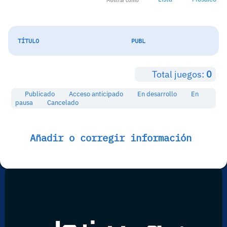
Mostrar como
TÍTULO
PUBL
Total juegos:
0
Publicado
Acceso anticipado
En desarrollo
En
pausa
Cancelado
Añadir o corregir información