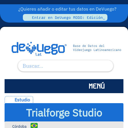
¿Quieres añadir o editar tus datos en DeVuego?
Entrar en DeVuego MODO: Edición_
MENÚ
Estudio
Trialforge Studio
Córdoba