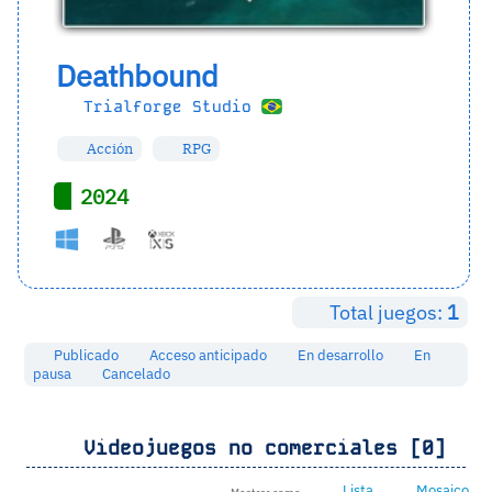
Deathbound
Trialforge Studio
Acción
RPG
2024
Total juegos:
1
Publicado
Acceso anticipado
En desarrollo
En
pausa
Cancelado
Videojuegos no comerciales [0]
Lista
Mosaico