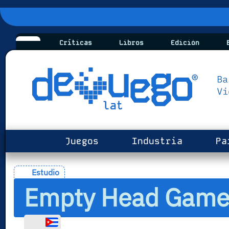
Críticas
Libros
Edición
B
Juegos
Industria
Pa
Estudio
Empty Head Game