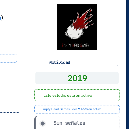
a
),
Actividad
2019
Este estudio está en activo
Empty Head Games lleva
7 años
en activo
Sin señales