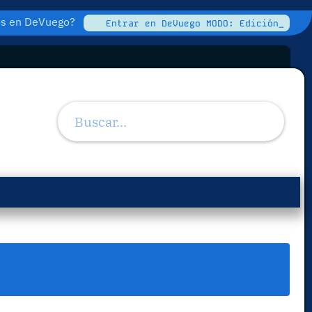
tos en DeVuego?
Entrar en DeVuego MODO: Edición_