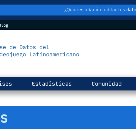
¿Quieres añadir o editar tus da
log
ises
Estadísticas
Comunidad
s