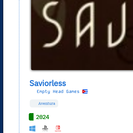
Saviorless
Empty Head Games
Aventura
2024