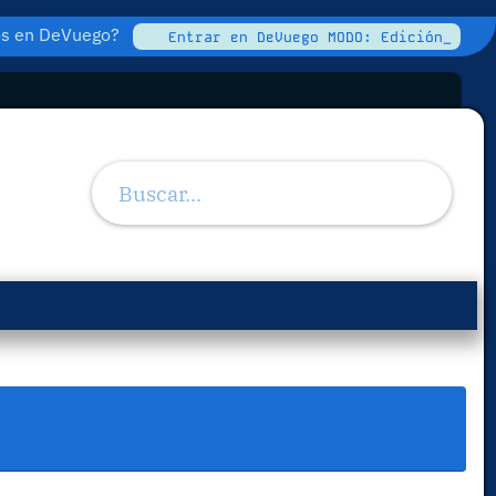
tos en DeVuego?
Entrar en DeVuego MODO: Edición_