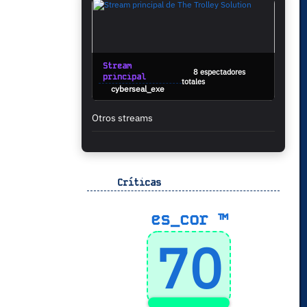
Stream
8 espectadores
principal
totales
cyberseal_exe
Otros streams
Críticas
es_cor ™
70