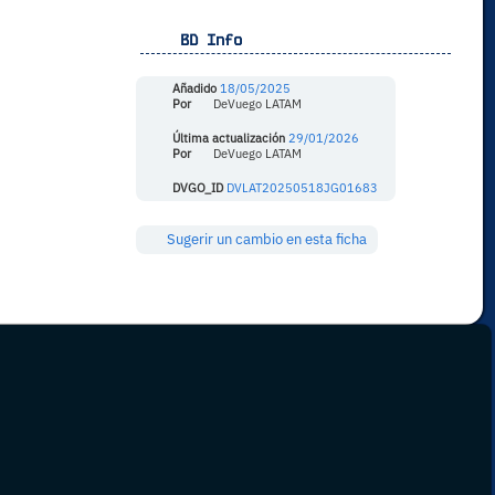
BD Info
Añadido
18/05/2025
Por
DeVuego LATAM
Última actualización
29/01/2026
Por
DeVuego LATAM
DVGO_ID
DVLAT20250518JG01683
Sugerir un cambio en esta ficha