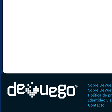
Sobre DeVue
Sobre DeVue
Política de p
Identidad vis
Contacto