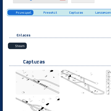
Principal
Presskit
Capturas
Lanzamien
Enlaces
Steam
Capturas