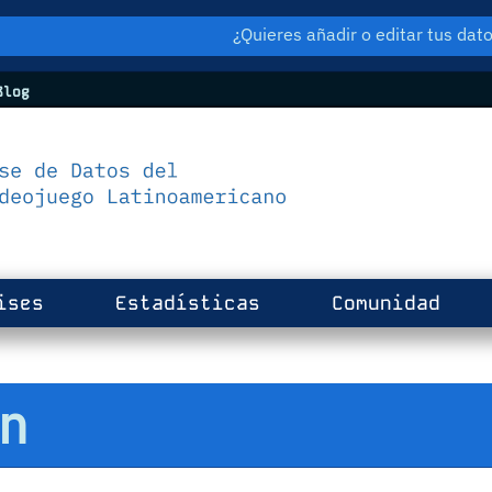
¿Quieres añadir o editar tus da
log
ises
Estadísticas
Comunidad
on