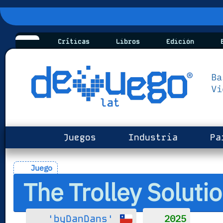
Críticas
Libros
Edición
B
Juegos
Industria
Pa
Juego
The Trolley Soluti
2025
'byDanDans'