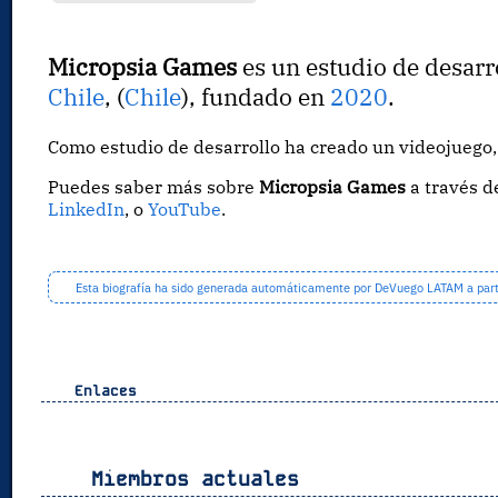
Micropsia Games
es un estudio de desarr
Chile
, (
Chile
), fundado en
2020
.
Como estudio de desarrollo ha creado un videojueg
Puedes saber más sobre
Micropsia Games
a través 
LinkedIn
, o
YouTube
.
Esta biografía ha sido generada automáticamente por DeVuego LATAM a partir
Enlaces
Miembros actuales