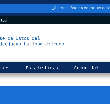
¿Quieres añadir o editar tus da
log
ises
Estadísticas
Comunidad