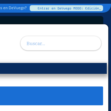
tos en DeVuego?
Entrar en DeVuego MODO: Edición_