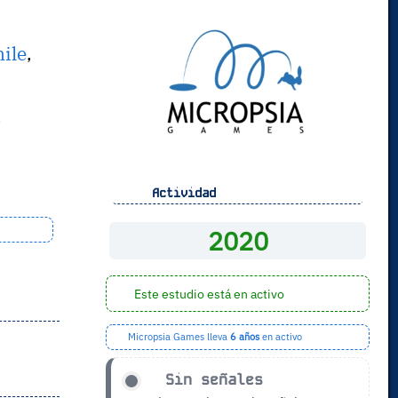
hile
,
.
Actividad
2020
Este estudio está en activo
Micropsia Games lleva
6 años
en activo
Sin señales