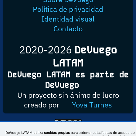
Política de privacidad
Identidad visual
Contacto
2020-2026
DeVuego
LATAM
DeVuego LATAM es parte de
DeVuego
Un proyecto sin ánimo de lucro
creado por
Yova Turnes
Esta obra está bajo una licencia de Creative Commons Reconocimiento-
DeVuego LATAM utiliza
cookies propias
para obtener estadísticas de acceso de 
NoComercial-CompartirIgual 4.0 Internacional