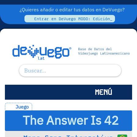
¿Quieres añadir o editar tus datos en DeVuego?
Entrar en DeVuego MODO: Edición_
MENÚ
Juego
The Answer Is 42