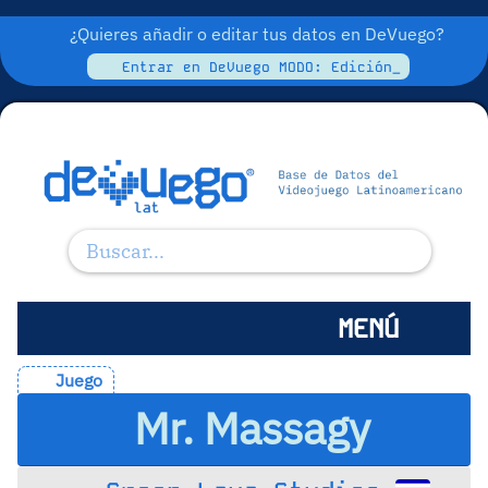
¿Quieres añadir o editar tus datos en DeVuego?
Entrar en DeVuego MODO: Edición_
MENÚ
Juego
Mr. Massagy