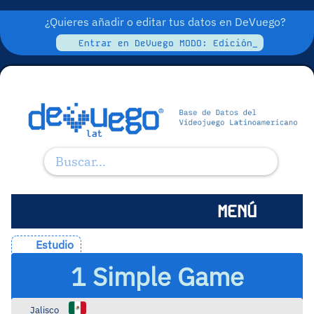
¿Quieres añadir o editar tus datos en DeVuego?
Entrar en DeVuego MODO: Edición_
MENÚ
Estudio
1 Simple Game
Jalisco