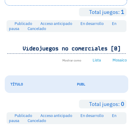
Total juegos:
1
Publicado
Acceso anticipado
En desarrollo
En
pausa
Cancelado
Videojuegos no comerciales [0]
Lista
Mosaico
Mostrar como
TÍTULO
PUBL
Total juegos:
0
Publicado
Acceso anticipado
En desarrollo
En
pausa
Cancelado