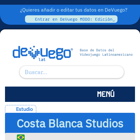
¿Quieres añadir o editar tus datos en DeVuego?
Entrar en DeVuego MODO: Edición_
MENÚ
Estudio
Costa Blanca Studios