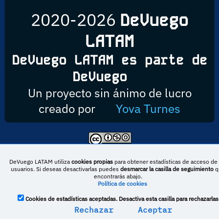
2020-2026
DeVuego
LATAM
DeVuego LATAM es parte de
DeVuego
Un proyecto sin ánimo de lucro
creado por
Yova Turnes
Esta obra está bajo una licencia de Creative Commons Reconocimiento-
NoComercial-CompartirIgual 4.0 Internacional
DeVuego LATAM utiliza
cookies propias
para obtener estadísticas de acceso de 
usuarios. Si deseas desactivarlas puedes
desmarcar la casilla de seguimiento
q
encontrarás abajo.
Política de cookies
DeVuego España
DeVuego LATAM
Cookies de estadísticas aceptadas. Desactiva esta casilla para rechazarlas
DeVuego Portugal
Rechazar
Aceptar