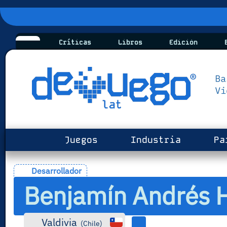
Críticas
Libros
Edición
B
Juegos
Industria
Pa
Desarrollador
Benjamín Andrés H
Valdivia
(
Chile
)