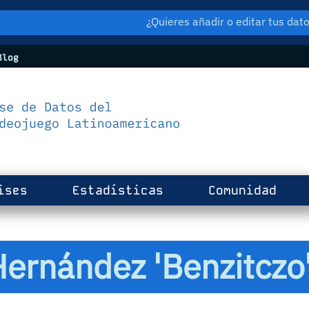
¿Quieres añadir o editar tus da
log
ises
Estadísticas
Comunidad
ernández 'Benzitczo