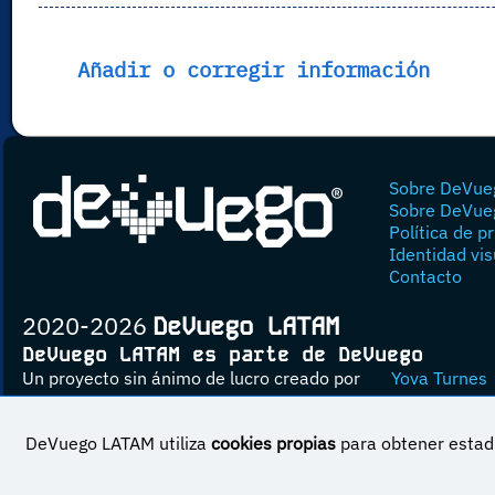
Añadir o corregir información
Sobre DeVue
Sobre DeVue
Política de p
Identidad vis
Contacto
2020-2026
DeVuego LATAM
DeVuego LATAM es parte de DeVuego
Un proyecto sin ánimo de lucro creado por
Yova Turnes
DeVuego LATAM utiliza
cookies propias
para obtener estadí
Esta obra est