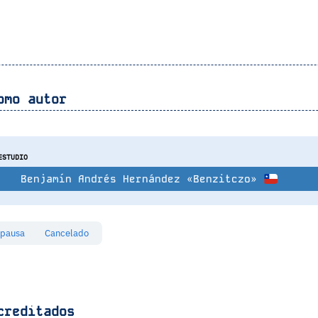
omo autor
ESTUDIO
Benjamín Andrés Hernández «Benzitczo»
 pausa
Cancelado
creditados