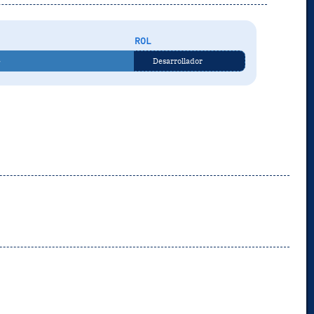
ROL
»
Desarrollador