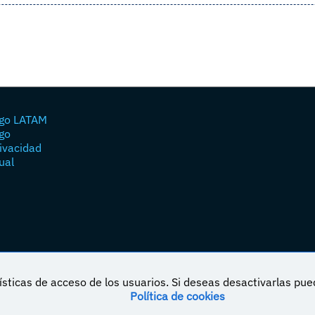
go LATAM
go
rivacidad
ual
sticas de acceso de los usuarios. Si deseas desactivarlas pu
Política de cookies
á bajo una licencia de Creative Commons Reconocimiento-NoComercial-CompartirIgual 4.0