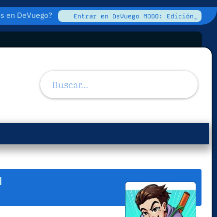
tos en DeVuego?
Entrar en DeVuego MODO: Edición_
'