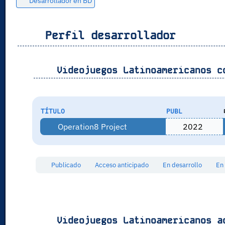
Desarrollador en BD
Perfil desarrollador
Videojuegos Latinoamericanos c
TÍTULO
PUBL
Operation8 Project
2022
Publicado
Acceso anticipado
En desarrollo
En
Videojuegos Latinoamericanos a