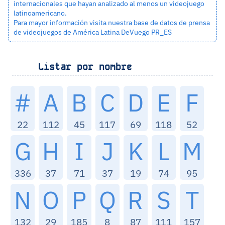
internacionales que hayan analizado al menos un videojuego
latinoamericano.
Para mayor información visita nuestra base de datos de prensa
de videojuegos de América Latina
DeVuego PR_ES
Listar por nombre
#
A
B
C
D
E
F
22
112
45
117
69
118
52
G
H
I
J
K
L
M
336
37
71
37
19
74
95
N
O
P
Q
R
S
T
132
29
185
8
87
111
157