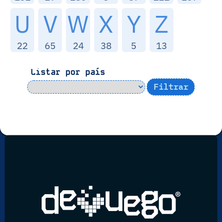
U
V
W
X
Y
Z
22
65
24
38
5
13
Listar por país