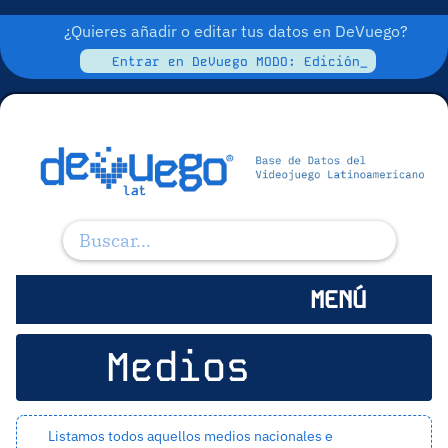
¿Quieres añadir o editar tus datos en DeVuego?
Entrar en DeVuego MODO: Edición_
MENÚ
Medios
Listamos todos aquellos medios nacionales e