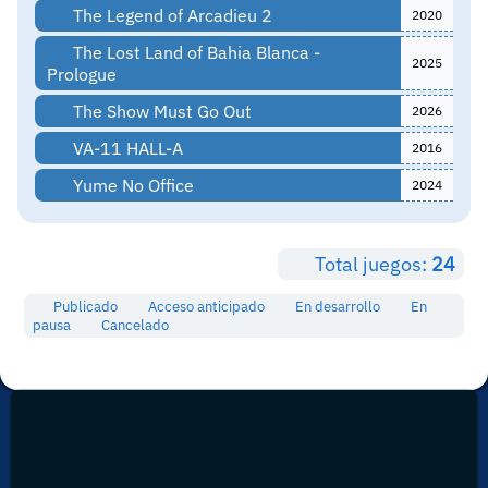
The Legend of Arcadieu 2
2020
The Lost Land of Bahia Blanca -
2025
Prologue
The Show Must Go Out
2026
VA-11 HALL-A
2016
Yume No Office
2024
Total juegos:
24
Publicado
Acceso anticipado
En desarrollo
En
pausa
Cancelado