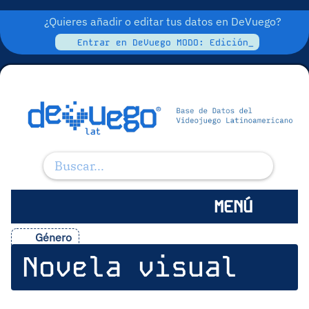
¿Quieres añadir o editar tus datos en DeVuego?
Entrar en DeVuego MODO: Edición_
MENÚ
Género
Novela visual