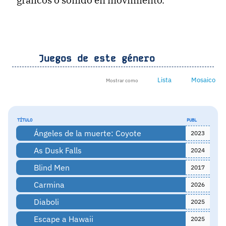
Juegos de este género
Lista
Mosaico
Mostrar como
TÍTULO
PUBL
Ángeles de la muerte: Coyote
2023
As Dusk Falls
2024
Blind Men
2017
Carmina
2026
Diaboli
2025
Escape a Hawaii
2025