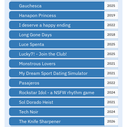
Gauchesca
2025
Hanapon Princess
2019
I deserve a happy ending
2022
Long Gone Days
2018
Luce Spenta
2025
Lucky7! - Join the Club!
2025
Monstrous Lovers
2021
My Dream Sport Dating Simulator
2021
Pasajeros
2022
Rockstar Idol - a NSFW rhythm game
2024
Sol Dorado Heist
2021
Tech Noir
2024
The Knife Sharpener
2026