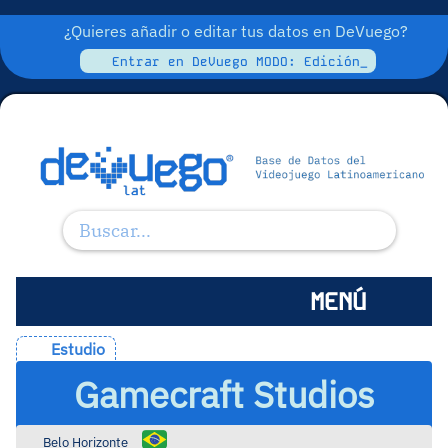
¿Quieres añadir o editar tus datos en DeVuego?
Entrar en DeVuego MODO: Edición_
MENÚ
Estudio
Gamecraft Studios
Belo Horizonte