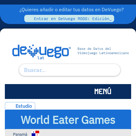
¿Quieres añadir o editar tus datos en DeVuego?
Entrar en DeVuego MODO: Edición_
MENÚ
Estudio
World Eater Games
Panamá