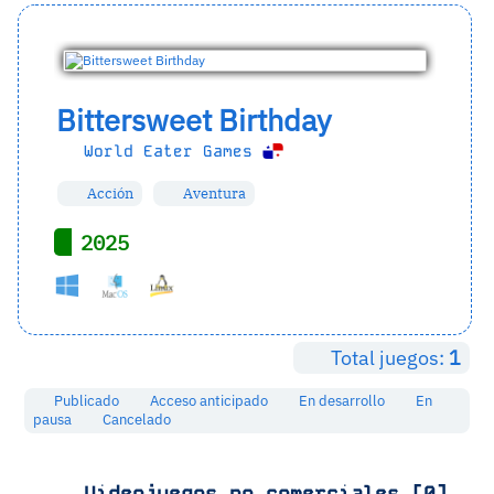
Bittersweet Birthday
World Eater Games
Acción
Aventura
2025
Total juegos:
1
Publicado
Acceso anticipado
En desarrollo
En
pausa
Cancelado
Videojuegos no comerciales [0]