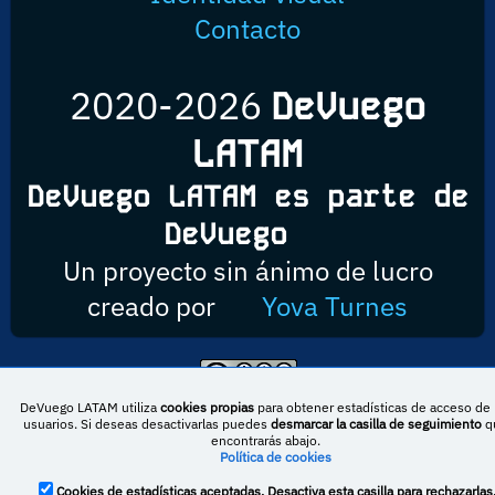
Contacto
2020-2026
DeVuego
LATAM
DeVuego LATAM es parte de
DeVuego
Un proyecto sin ánimo de lucro
creado por
Yova Turnes
Esta obra está bajo una licencia de Creative Commons Reconocimiento-
DeVuego LATAM utiliza
cookies propias
para obtener estadísticas de acceso de 
NoComercial-CompartirIgual 4.0 Internacional
usuarios. Si deseas desactivarlas puedes
desmarcar la casilla de seguimiento
q
encontrarás abajo.
Política de cookies
DeVuego España
DeVuego LATAM
Cookies de estadísticas aceptadas. Desactiva esta casilla para rechazarlas