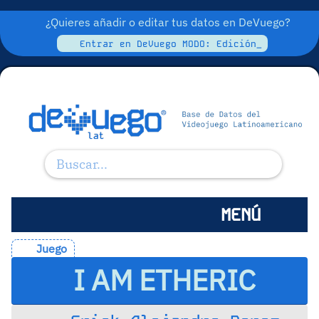
¿Quieres añadir o editar tus datos en DeVuego?
Entrar en DeVuego MODO: Edición_
MENÚ
Juego
I AM ETHERIC