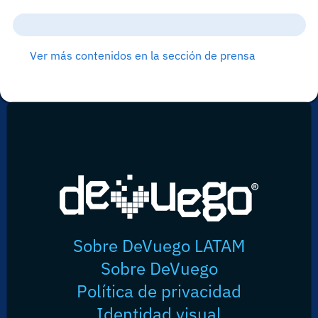
Ver más contenidos en la sección de prensa
Sobre DeVuego LATAM
Sobre DeVuego
Política de privacidad
Identidad visual