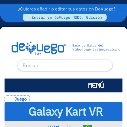
¿Quieres añadir o editar tus datos en DeVuego?
Entrar en DeVuego MODO: Edición_
MENÚ
Juego
Galaxy Kart VR