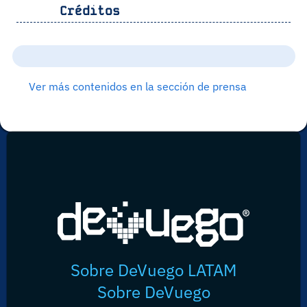
Créditos
Ver más contenidos en la sección de prensa
Sobre DeVuego LATAM
Sobre DeVuego