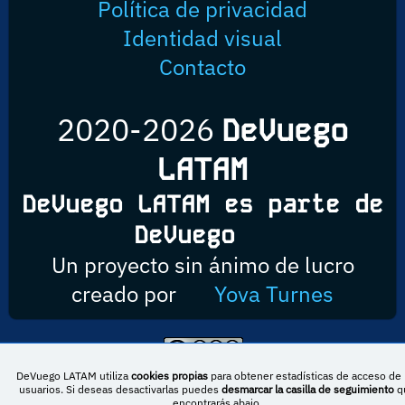
Política de privacidad
Identidad visual
Contacto
2020-2026
DeVuego
LATAM
DeVuego LATAM es parte de
DeVuego
Un proyecto sin ánimo de lucro
creado por
Yova Turnes
Esta obra está bajo una licencia de Creative Commons Reconocimiento-
DeVuego LATAM utiliza
cookies propias
para obtener estadísticas de acceso de 
NoComercial-CompartirIgual 4.0 Internacional
usuarios. Si deseas desactivarlas puedes
desmarcar la casilla de seguimiento
q
encontrarás abajo.