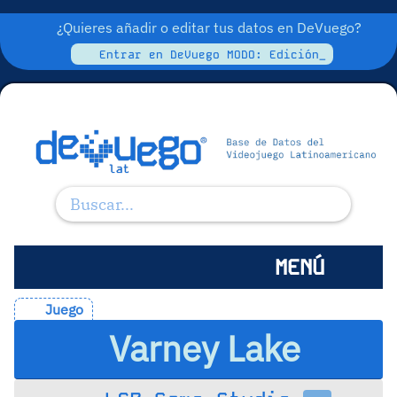
¿Quieres añadir o editar tus datos en DeVuego?
Entrar en DeVuego MODO: Edición_
MENÚ
Juego
Varney Lake