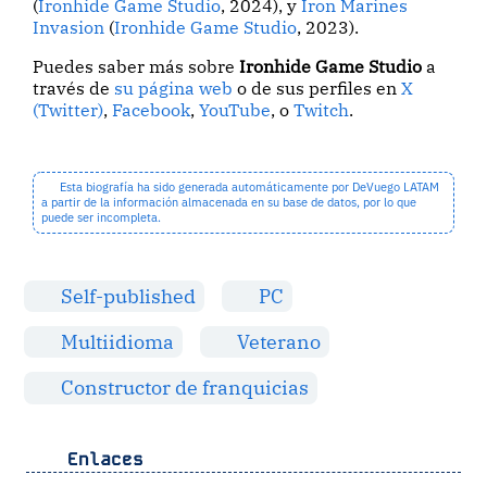
(
Ironhide Game Studio
, 2024), y
Iron Marines
Invasion
(
Ironhide Game Studio
, 2023).
Puedes saber más sobre
Ironhide Game Studio
a
través de
su página web
o de sus perfiles en
X
(Twitter)
,
Facebook
,
YouTube
, o
Twitch
.
Esta biografía ha sido generada automáticamente por DeVuego LATAM
a partir de la información almacenada en su base de datos, por lo que
puede ser incompleta.
Self-published
PC
Multiidioma
Veterano
Constructor de franquicias
Enlaces