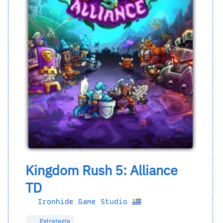
Kingdom Rush 5: Alliance
TD
Ironhide Game Studio
Estrategia