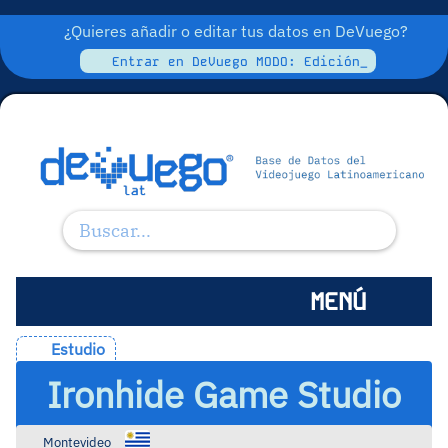
¿Quieres añadir o editar tus datos en DeVuego?
Entrar en DeVuego MODO: Edición_
MENÚ
Estudio
Ironhide Game Studio
Montevideo