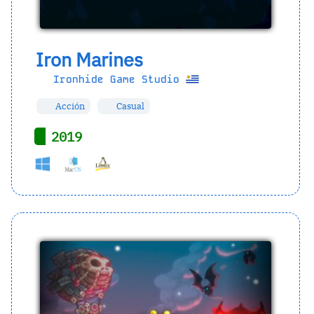
Iron Marines
Ironhide Game Studio
Acción
Casual
2019