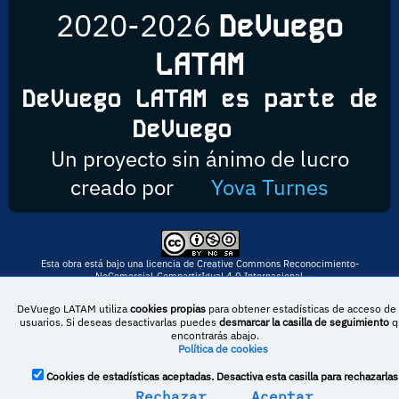
2020-2026
DeVuego
LATAM
DeVuego LATAM es parte de
DeVuego
Un proyecto sin ánimo de lucro
creado por
Yova Turnes
Esta obra está bajo una licencia de Creative Commons Reconocimiento-
NoComercial-CompartirIgual 4.0 Internacional
DeVuego LATAM utiliza
cookies propias
para obtener estadísticas de acceso de 
usuarios. Si deseas desactivarlas puedes
desmarcar la casilla de seguimiento
q
DeVuego España
DeVuego LATAM
encontrarás abajo.
Política de cookies
DeVuego Portugal
Cookies de estadísticas aceptadas. Desactiva esta casilla para rechazarlas
Rechazar
Aceptar