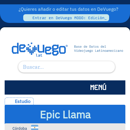
¿Quieres añadir o editar tus datos en DeVuego?
Entrar en DeVuego MODO: Edición_
MENÚ
Estudio
Epic Llama
Córdoba