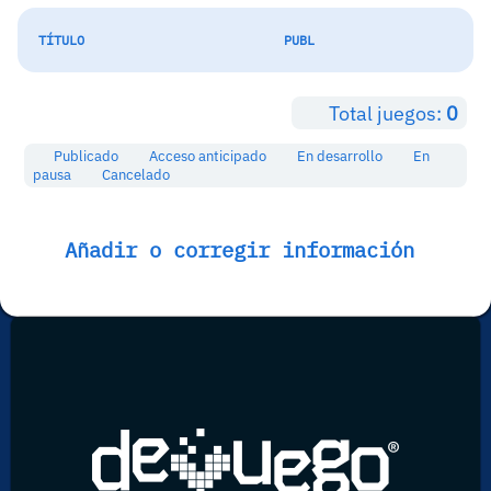
TÍTULO
PUBL
Total juegos:
0
Publicado
Acceso anticipado
En desarrollo
En
pausa
Cancelado
Añadir o corregir información