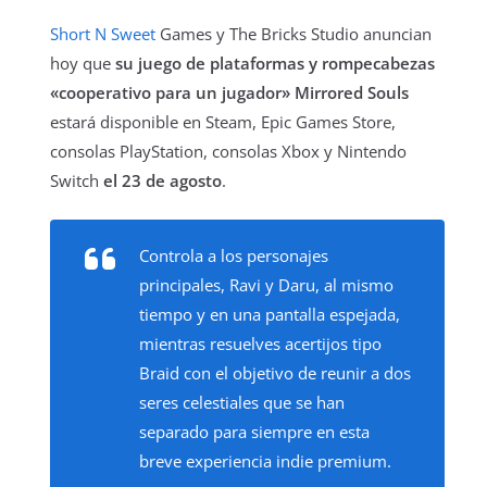
Short N Sweet
Games y The Bricks Studio anuncian
hoy que
su juego de plataformas y rompecabezas
«cooperativo para un jugador» Mirrored Souls
estará disponible en Steam, Epic Games Store,
consolas PlayStation, consolas Xbox y Nintendo
Switch
el 23 de agosto
.
Controla a los personajes
principales, Ravi y Daru, al mismo
tiempo y en una pantalla espejada,
mientras resuelves acertijos tipo
Braid con el objetivo de reunir a dos
seres celestiales que se han
separado para siempre en esta
breve experiencia indie premium.