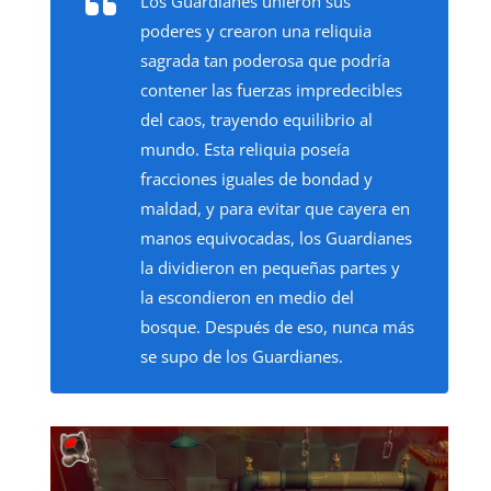
Los Guardianes unieron sus
poderes y crearon una reliquia
sagrada tan poderosa que podría
contener las fuerzas impredecibles
del caos, trayendo equilibrio al
mundo. Esta reliquia poseía
fracciones iguales de bondad y
maldad, y para evitar que cayera en
manos equivocadas, los Guardianes
la dividieron en pequeñas partes y
la escondieron en medio del
bosque. Después de eso, nunca más
se supo de los Guardianes.