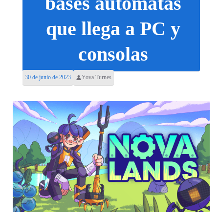
bases autómatas
que llega a PC y
consolas
30 de junio de 2023
Yova Turnes