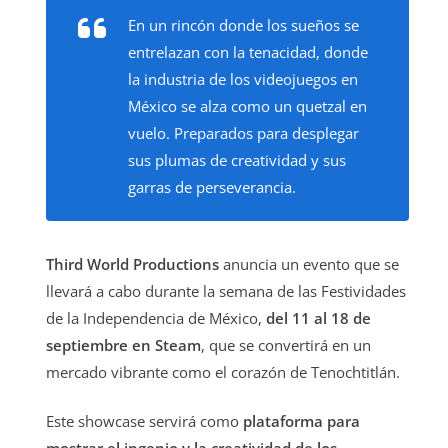
En un rincón donde los sueños se
entrelazan con la tenacidad, donde
la industria de los videojuegos en
México se alza como un quetzal en
vuelo. Preparados para desplegar
sus plumas de creatividad y sus
garras de perseverancia.
Third World Productions
anuncia un evento que se
llevará a cabo durante la semana de las Festividades
de la Independencia de México,
del 11 al 18 de
septiembre en Steam
, que se convertirá en un
mercado vibrante como el corazón de Tenochtitlán.
Este showcase servirá como
plataforma para