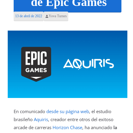
de Epic Games
13 de abril de 2022
Yova Turnes
En comunicado
desde su página web
, el estudio
brasileño
Aquiris
, creador entre otros del exitoso
arcade de carreras
Horizon Chase
, ha anunciado
la