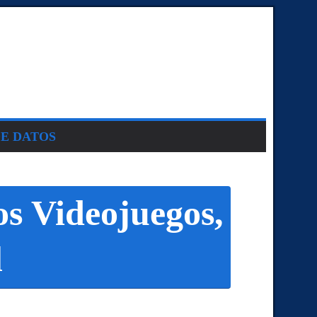
DE DATOS
os Videojuegos,
l