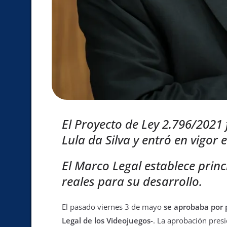
El Proyecto de Ley 2.796/2021 
Lula da Silva y entró en vigor 
El Marco Legal establece princi
reales para su desarrollo.
El pasado viernes 3 de mayo
se aprobaba por p
Legal de los Videojuegos-
. La aprobación presi