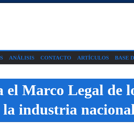
S
ANÁLISIS
CONTACTO
ARTÍCULOS
BASE 
 el Marco Legal de l
la industria naciona