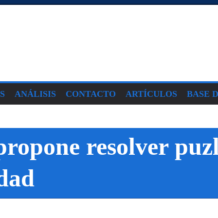
S
ANÁLISIS
CONTACTO
ARTÍCULOS
BASE 
propone resolver puz
udad