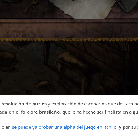
 resolución de puzles
y exploración de escenarios que destaca p
ada en el folklore brasileño
, que le ha hecho ser finalista en al
 bien
se puede ya probar una alpha del juego en itch.io
,
y por su