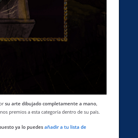
or
su arte dibujado completamente a mano
,
gunos premios a esta categoría dentro de su país.
puesto ya lo puedes
añadir a tu lista de