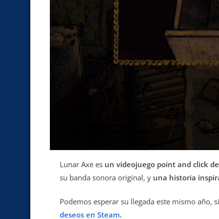
Lunar Axe es
un videojuego point and click de
su banda sonora original, y
una historia inspir
Podemos esperar su llegada este mismo año, si
deseos en Steam
.