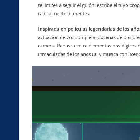
te limites a seguir el guión: escribe el tuyo pr
radicalmente diferentes.
Inspirada en películas legendarias de los añ
actuación de voz completa, docenas de posibles 
cameos. Rebusca entre elementos nostálgicos de
inmaculadas de los años 80 y música con licen