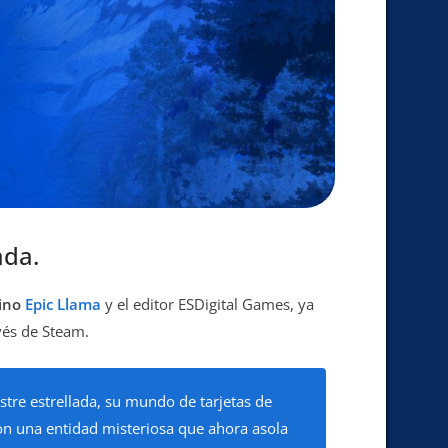
ada.
tino
Epic Llama
y el editor ESDigital Games, ya
vés de Steam.
tre estrellada, su mundo de tarjetas de
Con una entidad misteriosa que ahora asola