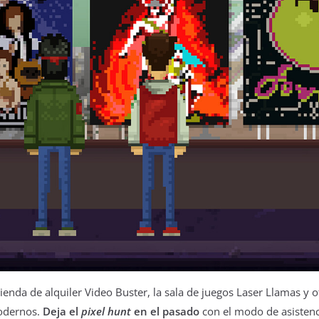
enda de alquiler Video Buster, la sala de juegos Laser Llamas y ot
modernos.
Deja el
pixel hunt
en el pasado
con el modo de asistenci