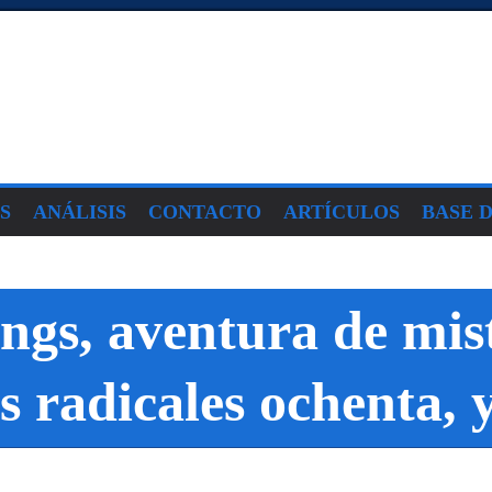
S
ANÁLISIS
CONTACTO
ARTÍCULOS
BASE 
ngs, aventura de mis
 radicales ochenta, 