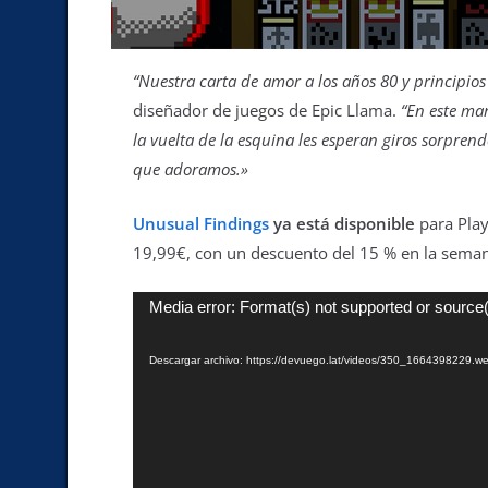
“Nuestra carta de amor a los años 80 y principios 
diseñador de juegos de Epic Llama.
“En este ma
la vuelta de la esquina les esperan giros sorpren
que adoramos.»
Unusual Findings
ya está disponible
para Play
19,99€, con un descuento del 15 % en la seman
Media error: Format(s) not supported or source(
Descargar archivo: https://devuego.lat/videos/350_1664398229.