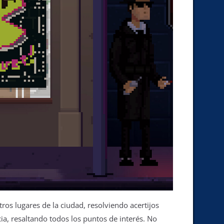
ros lugares de la ciudad, resolviendo acertijos
a, resaltando todos los puntos de interés. No