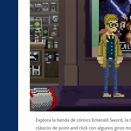
Explora la tienda de cómics Emerald Sword, la ti
clásicos de point and click con algunos giros 