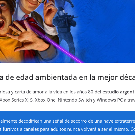
ía de edad ambientada en la mejor déc
eriosa y carta de amor a la vida en los años 80 d
el estudio argen
4, Xbox Series X|S, Xbox One, Nintendo Switch y Windows PC a tra
almente decodifican una señal de socorro de una nave extraterres
os furtivos a canales para adultos nunca volverá a ser el mismo. 