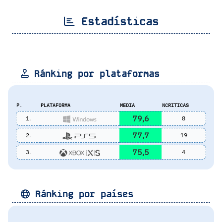
Estadísticas
Ránking por plataformas
P.
PLATAFORMA
MEDIA
NCRITICAS
79,6
1.
8
77,7
2.
19
75,5
3.
4
Ránking por países