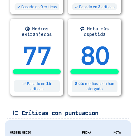
Basado en
0
críticas
Basado en
3
críticas
Medios
Nota más
extranjeros
repetida
77
80
Basado en
16
Siete
medios se la han
críticas
otorgado
Críticas con puntuación
ORIGEN
MEDIO
FECHA
NOTA