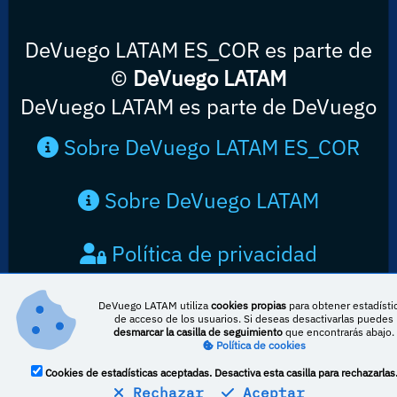
DeVuego LATAM ES_COR es parte de
©
DeVuego LATAM
DeVuego LATAM es parte de DeVuego
Sobre DeVuego LATAM ES_COR
Sobre DeVuego LATAM
Política de privacidad
Contacto
DeVuego LATAM utiliza
cookies propias
para obtener estadísti
de acceso de los usuarios. Si deseas desactivarlas puedes
desmarcar la casilla de seguimiento
que encontrarás abajo.
Política de cookies
Cookies de estadísticas aceptadas. Desactiva esta casilla para rechazarlas
Rechazar
Aceptar
Esta obra está bajo una licencia de Creative Commons Reconocimiento-