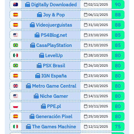
Digitally Downloaded
90
02/11/2025
Joy & Pop
88
06/11/2025
Videojuerguistas
88
31/10/2025
PS4Blog.net
85
23/10/2025
CasaPlayStation
85
31/10/2025
LevelUp
80
28/10/2025
PSX Brasil
80
26/10/2025
IGN España
80
23/10/2025
Metro Game Central
80
24/10/2025
Niche Gamer
80
14/11/2025
PPE.pl
80
10/11/2025
Generación Pixel
80
25/10/2025
The Games Machine
75
12/11/2025