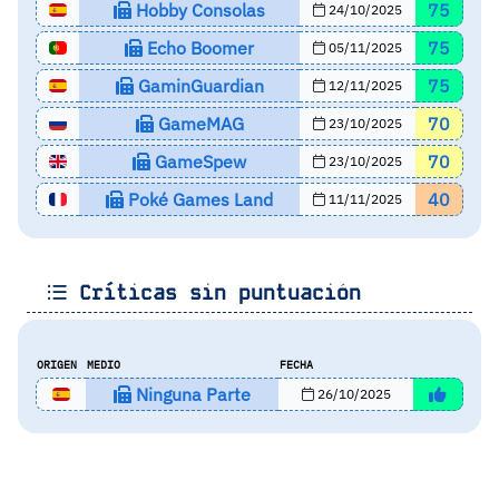
Hobby Consolas
75
24/10/2025
Echo Boomer
75
05/11/2025
GaminGuardian
75
12/11/2025
GameMAG
70
23/10/2025
GameSpew
70
23/10/2025
Poké Games Land
40
11/11/2025
Críticas sin puntuación
ORIGEN
MEDIO
FECHA
Ninguna Parte
26/10/2025