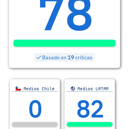
78
Basado en
19
críticas
Medios Chile
Medios LATAM
0
82