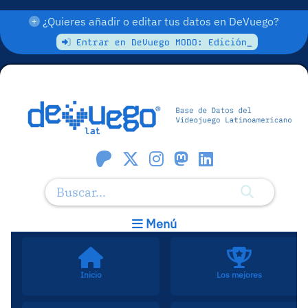
¿Quieres añadir o editar tus datos en DeVuego?
Entrar en DeVuego MODO: Edición_
Menú
Inicio
Los mejores