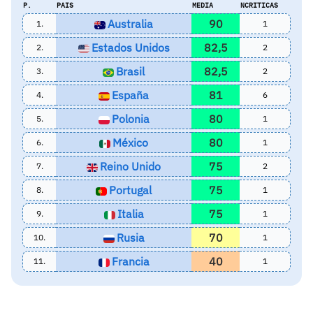
P.
PAIS
MEDIA
NCRITICAS
Australia
90
1.
1
Estados Unidos
82,5
2.
2
Brasil
82,5
3.
2
España
81
4.
6
Polonia
80
5.
1
México
80
6.
1
Reino Unido
75
7.
2
Portugal
75
8.
1
Italia
75
9.
1
Rusia
70
10.
1
Francia
40
11.
1