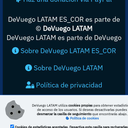
DeVuego LATAM ES_COR es parte de
©
DeVuego LATAM
DeVuego LATAM es parte de DeVuego
Sobre DeVuego LATAM ES_COR
Sobre DeVuego LATAM
Política de privacidad
Contacto
DeVuego LATAM utiliza
cookies propias
para obtener estadísti
de acceso de los usuarios. Si deseas desactivarlas puedes
desmarcar la casilla de seguimiento
que encontrarás abajo.
Política de cookies
Cookies de estadísticas aceptadas. Desactiva esta casilla para rechazarlas