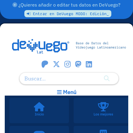
¿Quieres añadir o editar tus datos en DeVuego?
Entrar en DeVuego MODO: Edición_
Menú
Inicio
Los mejores