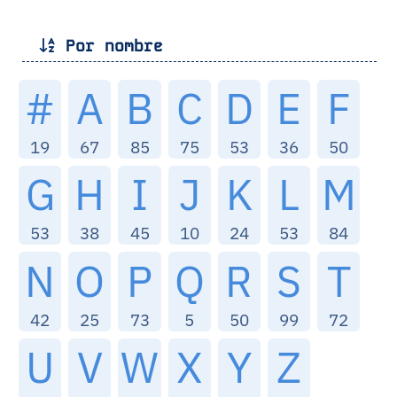
Por nombre
#
A
B
C
D
E
F
19
67
85
75
53
36
50
G
H
I
J
K
L
M
53
38
45
10
24
53
84
N
O
P
Q
R
S
T
42
25
73
5
50
99
72
U
V
W
X
Y
Z