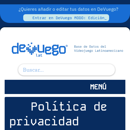
¿Quieres añadir o editar tus datos en DeVuego?
Entrar en DeVuego MODO: Edición_
MENÚ
Política de
privacidad